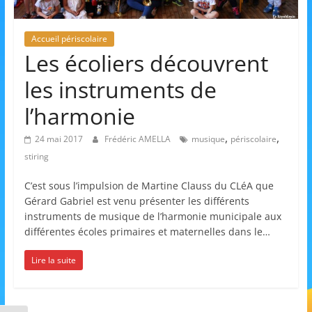
et
l'Animation
Accueil périscolaire
Les écoliers découvrent
–
les instruments de
l’harmonie
Stiring-
,
,
24 mai 2017
Frédéric AMELLA
musique
périscolaire
stiring
Wendel
C’est sous l’impulsion de Martine Clauss du CLéA que
Gérard Gabriel est venu présenter les différents
L
instruments de musique de l’harmonie municipale aux
o
différentes écoles primaires et maternelles dans le…
i
Lire la suite
s
i
r