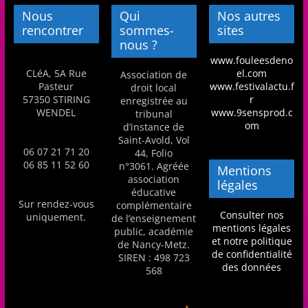
m
Nous
Qui
Nos autres
rencontrer
sommes-
sites
a
nous ?
t
www.fouleesdeno
i
CLéA, 5A Rue
el.com
Association de
Pasteur
www.festivalactu.f
droit local
o
57350 STIRING
r
enregistrée au
n
WENDEL
www.9sensprod.c
tribunal
om
d’instance de
à
Saint-Avold, Vol
p
06 07 21 71 20
44, Folio
06 85 11 52 60
n°3061. Agréée
a
Mentions
association
légales
r
éducative
Sur rendez-vous
t
complémentaire
Consulter nos
uniquement.
de l’enseignement
i
mentions légales
public, académie
et notre politique
r
de Nancy-Metz.
de confidentialité
SIREN : 498 723
d
des données
568
e
3