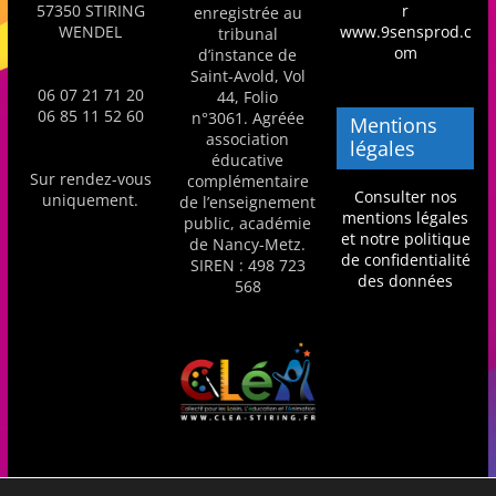
57350 STIRING
r
enregistrée au
s
WENDEL
www.9sensprod.c
tribunal
,
om
d’instance de
Saint-Avold, Vol
é
06 07 21 71 20
44, Folio
d
06 85 11 52 60
n°3061. Agréée
Mentions
association
u
légales
éducative
c
Sur rendez-vous
complémentaire
Consulter nos
uniquement.
de l’enseignement
a
mentions légales
public, académie
t
et notre politique
de Nancy-Metz.
de confidentialité
SIREN : 498 723
i
des données
568
o
n
e
t
A
n
i