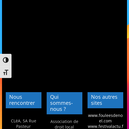
et
l'Animation
–
Stiring-
Passer en contraste élevé
Wendel
Changer la taille de la police
L
o
Nous
Qui
Nos autres
i
rencontrer
sommes-
sites
nous ?
s
www.fouleesdeno
i
CLéA, 5A Rue
el.com
Association de
r
Pasteur
www.festivalactu.f
droit local