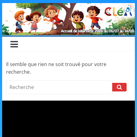
Skip
CLéA
to
content
–
Collectif
pour
Il semble que rien ne soit trouvé pour votre
recherche.
les
Search
Loisirs,
l'éducation