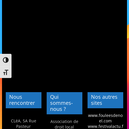
et
l'Animation
–
Stiring-
Passer en contraste élevé
Wendel
Changer la taille de la police
L
o
Nous
Qui
Nos autres
i
rencontrer
sommes-
sites
nous ?
s
www.fouleesdeno
i
CLéA, 5A Rue
el.com
Association de
r
Pasteur
www.festivalactu.f
droit local