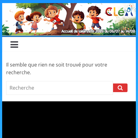
Skip
CLéA
to
content
–
Collectif
pour
Il semble que rien ne soit trouvé pour votre
recherche.
les
Search
Loisirs,
l'éducation