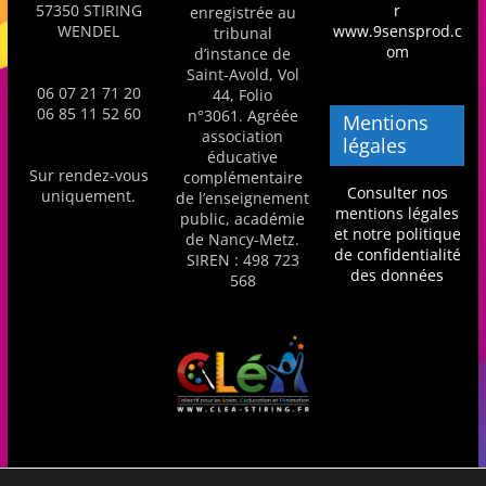
57350 STIRING
r
enregistrée au
s
WENDEL
www.9sensprod.c
tribunal
,
om
d’instance de
Saint-Avold, Vol
é
06 07 21 71 20
44, Folio
d
06 85 11 52 60
n°3061. Agréée
Mentions
association
u
légales
éducative
c
Sur rendez-vous
complémentaire
Consulter nos
uniquement.
de l’enseignement
a
mentions légales
public, académie
t
et notre politique
de Nancy-Metz.
de confidentialité
SIREN : 498 723
i
des données
568
o
n
e
t
A
n
i