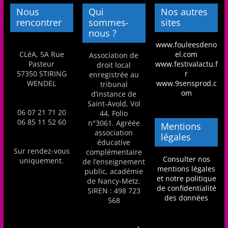
m
Nous
Qui
Nos autres
rencontrer
sommes-
sites
a
nous ?
t
www.fouleesdeno
i
CLéA, 5A Rue
el.com
Association de
Pasteur
www.festivalactu.f
droit local
o
57350 STIRING
r
enregistrée au
n
WENDEL
www.9sensprod.c
tribunal
om
d’instance de
à
Saint-Avold, Vol
p
06 07 21 71 20
44, Folio
06 85 11 52 60
n°3061. Agréée
a
Mentions
association
légales
r
éducative
Sur rendez-vous
t
complémentaire
Consulter nos
uniquement.
de l’enseignement
i
mentions légales
public, académie
et notre politique
r
de Nancy-Metz.
de confidentialité
SIREN : 498 723
d
des données
568
e
3