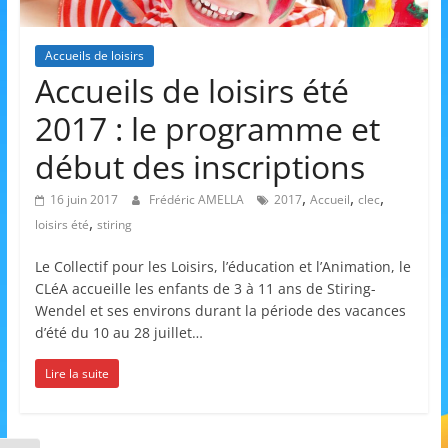
et
l'Animation
Accueils de loisirs
Accueils de loisirs été
–
2017 : le programme et
début des inscriptions
Stiring-
,
,
,
16 juin 2017
Frédéric AMELLA
2017
Accueil
clec
,
loisirs été
stiring
Wendel
Le Collectif pour les Loisirs, l’éducation et l’Animation, le
CLéA accueille les enfants de 3 à 11 ans de Stiring-
L
Wendel et ses environs durant la période des vacances
o
d’été du 10 au 28 juillet…
i
Lire la suite
s
i
r