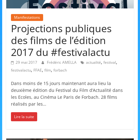
et
l'Animation
Manifestations
Projections publiques
–
des films de l’édition
2017 du #festivalactu
Stiring-
,
,
29 mai 2017
Frédéric AMELLA
actualité
festival
,
,
,
festivalactu
FFAE
film
forbach
Wendel
Dans moins de 15 jours maintenant aura lieu la
deuxième édition du Festival du Film d’Actualité dans
L
les Ecoles, au Cinéma Le Paris de Forbach. 28 films
o
réalisés par les…
i
Lire la suite
s
i
r