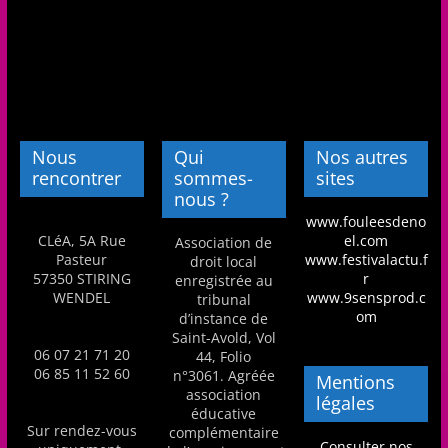
a
n
s
a
v
Nous
Qui
Nos autres
e
rencontrer
sommes-
sites
c
nous ?
l
www.fouleesdeno
CLéA, 5A Rue
el.com
e
Association de
Pasteur
www.festivalactu.f
droit local
C
57350 STIRING
r
enregistrée au
L
WENDEL
www.9sensprod.c
tribunal
om
d’instance de
é
Saint-Avold, Vol
A
06 07 21 71 20
44, Folio
06 85 11 52 60
n°3061. Agréée
Mentions
!
association
légales
éducative
Sur rendez-vous
complémentaire
Consulter nos