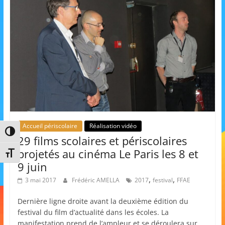
s
,
é
d
u
c
a
t
i
Accueil périscolaire
Réalisation vidéo
Passer en contraste élevé
o
29 films scolaires et périscolaires
n
projetés au cinéma Le Paris les 8 et
Changer la taille de la police
e
9 juin
t
,
,
3 mai 2017
Frédéric AMELLA
2017
festival
FFAE
A
Dernière ligne droite avant la deuxième édition du
n
festival du film d’actualité dans les écoles. La
i
manifestation prend de l’ampleur et se déroulera sur