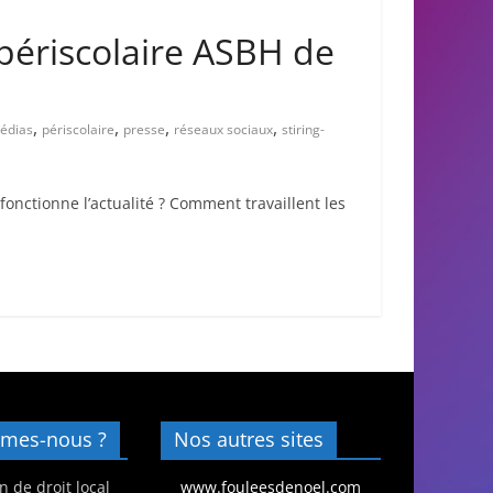
 périscolaire ASBH de
,
,
,
,
édias
périscolaire
presse
réseaux sociaux
stiring-
nctionne l’actualité ? Comment travaillent les
mes-nous ?
Nos autres sites
n de droit local
www.fouleesdenoel.com