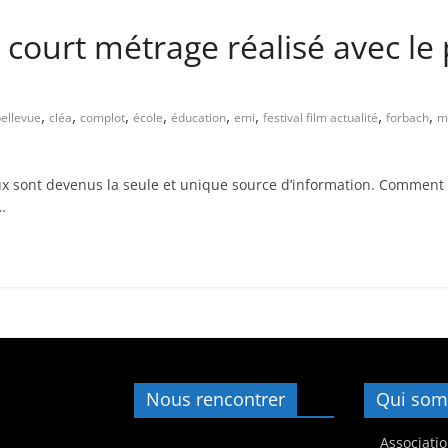
s
n court métrage réalisé avec le
,
é
d
,
,
,
,
,
,
,
,
ellevue
cléa
complot
école
éducation
emi
festival film actualité
forbach
m
u
c
 sont devenus la seule et unique source d’information. Comment fo
a
…
t
i
o
n
e
t
A
Nous rencontrer
Qui som
n
i
Associatio