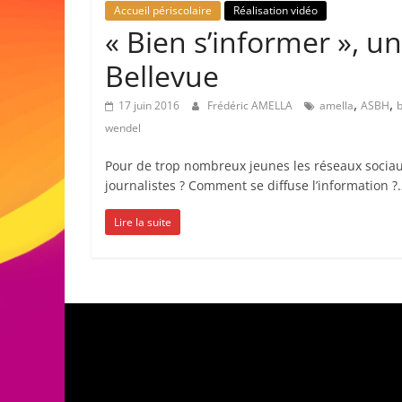
Accueil périscolaire
Réalisation vidéo
« Bien s’informer », u
Bellevue
,
,
17 juin 2016
Frédéric AMELLA
amella
ASBH
b
wendel
Pour de trop nombreux jeunes les réseaux sociaux
journalistes ? Comment se diffuse l’information ?
Lire la suite