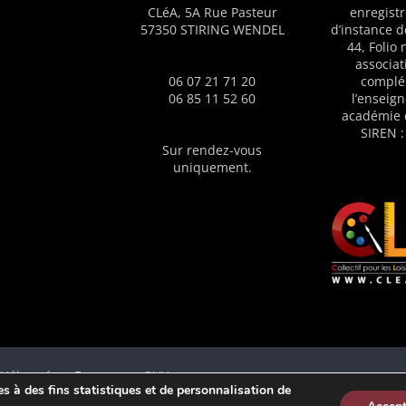
CLéA, 5A Rue Pasteur
enregistr
m
57350 STIRING WENDEL
d’instance d
a
44, Folio
associat
t
06 07 21 71 20
complé
i
06 85 11 52 60
l’enseig
académie 
o
SIREN :
n
Sur rendez-vous
uniquement.
à
p
a
r
t
i
r
d
e
 - Hébergé en France par OVH
ies à des fins statistiques et de personnalisation de
3