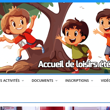
CLéA
–
Collectif
pour
les
Loisirs,
S ACTIVITÉS
DOCUMENTS
INSCRIPTIONS
VIDÉ
l'éducation