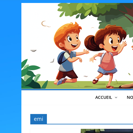
Skip
to
content
ACCUEIL
NO
emi