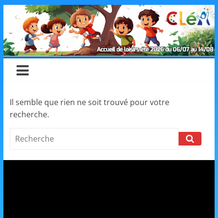
Skip
CLéA
to
content
–
Collectif
pour
Il semble que rien ne soit trouvé pour votre
recherche.
les
Search
Loisirs,
l'éducation