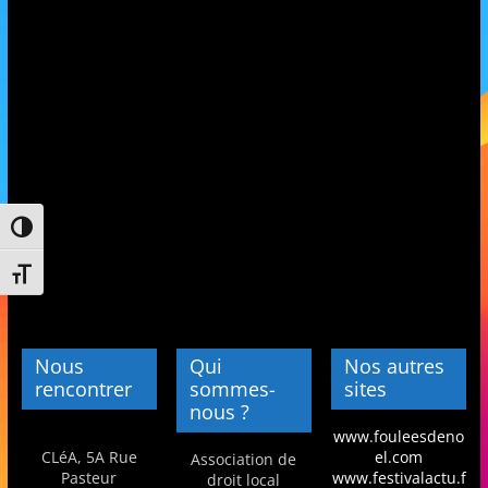
et
l'Animation
–
Stiring-
Passer en contraste élevé
Wendel
Changer la taille de la police
L
o
Nous
Qui
Nos autres
i
rencontrer
sommes-
sites
nous ?
s
www.fouleesdeno
i
CLéA, 5A Rue
el.com
Association de
r
Pasteur
www.festivalactu.f
droit local