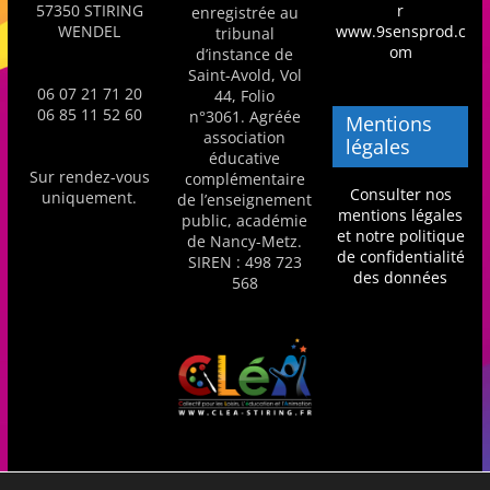
57350 STIRING
r
enregistrée au
s
WENDEL
www.9sensprod.c
tribunal
,
om
d’instance de
Saint-Avold, Vol
é
06 07 21 71 20
44, Folio
d
06 85 11 52 60
n°3061. Agréée
Mentions
association
u
légales
éducative
c
Sur rendez-vous
complémentaire
Consulter nos
uniquement.
de l’enseignement
a
mentions légales
public, académie
t
et notre politique
de Nancy-Metz.
de confidentialité
SIREN : 498 723
i
des données
568
o
n
e
t
A
n
i