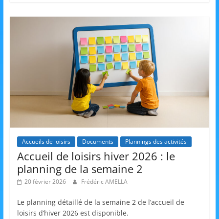
m
a
t
i
o
n
à
p
a
r
Accueils de loisirs
Documents
Plannings des activités
t
Accueil de loisirs hiver 2026 : le
i
planning de la semaine 2
r
20 février 2026
Frédéric AMELLA
d
e
Le planning détaillé de la semaine 2 de l’accueil de
loisirs d’hiver 2026 est disponible.
3