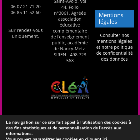
Saint-Avold, Vol
06 07 21 71 20
44, Folio
06 85 11 52 60
n°3061. Agréée
Mentions
association
légales
éducative
Sur rendez-vous
complémentaire
Consulter nos
uniquement.
de l’enseignement
mentions légales
public, académie
et notre politique
de Nancy-Metz.
de confidentialité
SIREN : 498 723
des données
568
La navigation sur ce site fait appel à l'utilisation des cookies à
des fins statistiques et de personnalisation de l'accès aux
Réalisation Frédéric Amella - CLéA Stiring-Wendel - Hébergé
informations.
en France par OVH
Vous pouvez paramétrer les cookies
en cliquant ici
.