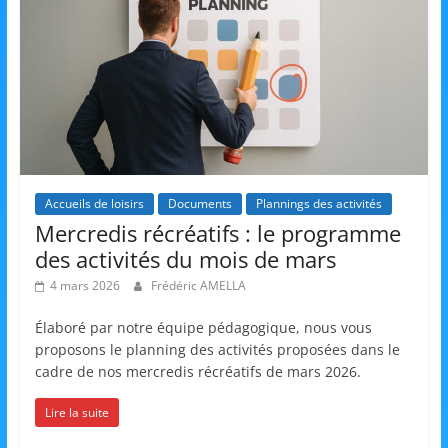
s
,
é
d
u
c
a
Accueils de loisirs
Documents
Plannings des activités
t
Mercredis récréatifs : le programme
i
des activités du mois de mars
o
4 mars 2026
Frédéric AMELLA
n
e
Élaboré par notre équipe pédagogique, nous vous
proposons le planning des activités proposées dans le
t
cadre de nos mercredis récréatifs de mars 2026.
A
n
Lire la suite
i