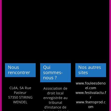
Nous
Qui
Nos autres
rencontrer
sommes-
sites
nous ?
www.fouleesdeno
CLéA, 5A Rue
el.com
Association de
Pasteur
www.festivalactu.f
droit local
57350 STIRING
r
enregistrée au
WENDEL
www.9sensprod.c
tribunal
om
d’instance de