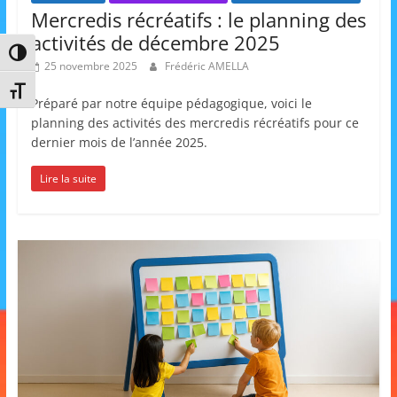
Mercredis récréatifs : le planning des
activités de décembre 2025
Passer en contraste élevé
25 novembre 2025
Frédéric AMELLA
Changer la taille de la police
Préparé par notre équipe pédagogique, voici le
planning des activités des mercredis récréatifs pour ce
dernier mois de l’année 2025.
Lire la suite