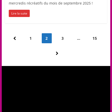
mercredis récréatifs du mois de septembre 2025 !
Lire la suite
Pagination
1
2
3
…
15
des
publications