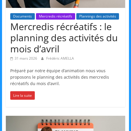
et
l'Animation
Documents
Mercredis récréatifs
Plannings des activités
Mercredis récréatifs : le
–
planning des activités du
mois d’avril
Stiring-
31 mars 2026
Frédéric AMELLA
Wendel
Préparé par notre équipe d’animation nous vous
proposons le planning des activités des mercredis
récréatifs du mois d’avril.
L
o
Lire la suite
i
s
i
r