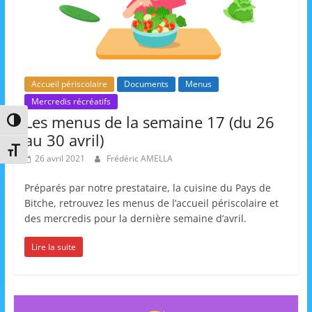
Accueil périscolaire
Documents
Menus
Mercredis récréatifs
Les menus de la semaine 17 (du 26
Passer en contraste élevé
au 30 avril)
Changer la taille de la police
26 avril 2021
Frédéric AMELLA
Préparés par notre prestataire, la cuisine du Pays de
Bitche, retrouvez les menus de l’accueil périscolaire et
des mercredis pour la dernière semaine d’avril.
Lire la suite