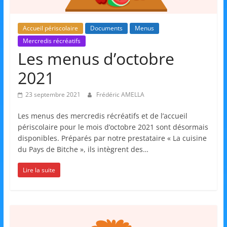
et
l'Animation
Accueil périscolaire
Documents
Menus
Mercredis récréatifs
Les menus d’octobre
–
2021
Stiring-
23 septembre 2021
Frédéric AMELLA
Les menus des mercredis récréatifs et de l’accueil
Wendel
périscolaire pour le mois d’octobre 2021 sont désormais
disponibles. Préparés par notre prestataire « La cuisine
du Pays de Bitche », ils intègrent des…
L
o
Lire la suite
i
s
i
r