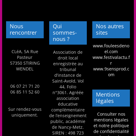
Nous
Qui
Nos autres
rencontrer
sommes-
sites
nous ?
www.fouleesdeno
CLéA, 5A Rue
el.com
Association de
Pasteur
www.festivalactu.f
droit local
57350 STIRING
r
enregistrée au
WENDEL
www.9sensprod.c
tribunal
om
d’instance de
Saint-Avold, Vol
06 07 21 71 20
44, Folio
06 85 11 52 60
n°3061. Agréée
Mentions
association
légales
éducative
Sur rendez-vous
complémentaire
Consulter nos
uniquement.
de l’enseignement
mentions légales
public, académie
et notre politique
de Nancy-Metz.
de confidentialité
SIREN : 498 723