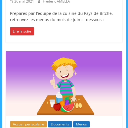
26 mai 2021
Frédéric AMELLA
a
n
Préparés par l’équipe de la cuisine du Pays de Bitche,
retrouvez les menus du mois de juin ci-dessous :
s
a
Lire la suite
v
e
c
l
e
C
L
é
A
!
Accueil périscolaire
Documents
Menus