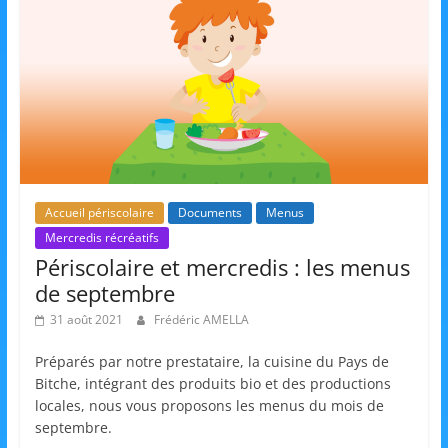
s
,
é
d
u
c
a
t
Accueil périscolaire
Documents
Menus
Mercredis récréatifs
i
Périscolaire et mercredis : les menus
o
de septembre
n
31 août 2021
Frédéric AMELLA
e
t
Préparés par notre prestataire, la cuisine du Pays de
A
Bitche, intégrant des produits bio et des productions
locales, nous vous proposons les menus du mois de
n
septembre.
i