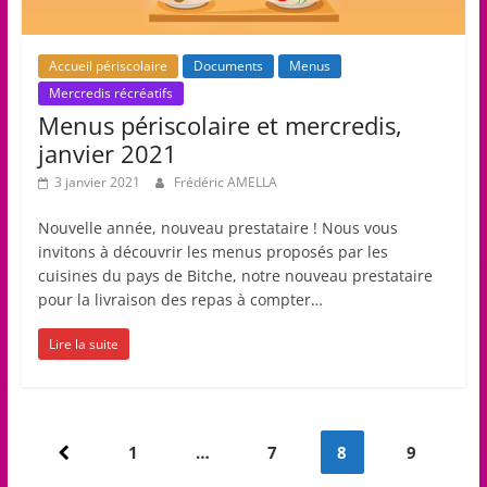
Accueil périscolaire
Documents
Menus
Mercredis récréatifs
Menus périscolaire et mercredis,
janvier 2021
3 janvier 2021
Frédéric AMELLA
Nouvelle année, nouveau prestataire ! Nous vous
invitons à découvrir les menus proposés par les
cuisines du pays de Bitche, notre nouveau prestataire
pour la livraison des repas à compter…
Lire la suite
Pagination
1
…
7
8
9
des